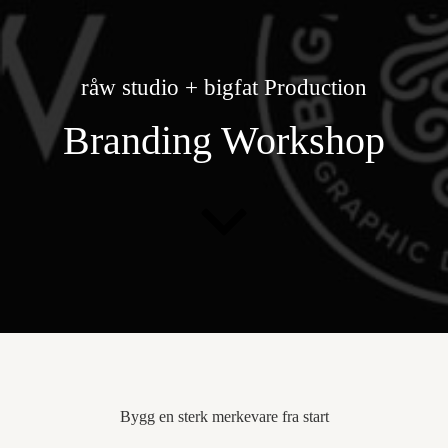
Hopp
til
innholdet
råw studio + bigfat Production
Branding Workshop
Bygg en sterk merkevare fra start