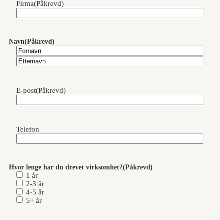
Firma
(Påkrevd)
Navn
(Påkrevd)
Fornavn
Etternavn
E-post
(Påkrevd)
Telefon
Hvor lenge har du drevet virksomhet?
(Påkrevd)
1 år
2-3 år
4-5 år
5+ år