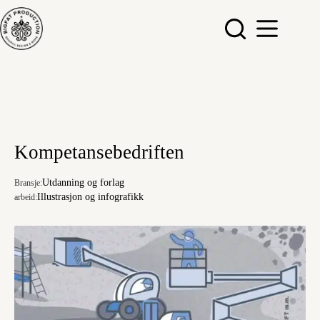
Hopp
til
innholdet
Kompetansebedriften
Utdanning og forlag
Bransje:
Illustrasjon og infografikk
arbeid: