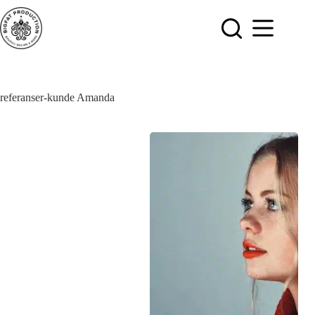
Hopp
til
innholdet
referanser-kunde
Amanda