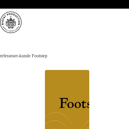
Hopp
til
innholdet
referanser-kunde
Footstep