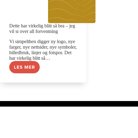
Dette har virkelig blitt så bra – jeg
vil si over all forventning
Vi simpelthen digger ny logo, nye
farger, nye nettsider, nye symboler,
billedbruk, linjer og fotspor. Det
har virkelig blitt så…
LES MER
DETTE
HAR
VIRKELIG
BLITT
SÅ
BRA
–
JEG
VIL
SI
OVER
ALL
FORVENTNING