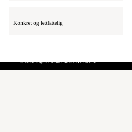
Konkret og lettfattelig
© 2026 Bigfat Production® /
Personvern