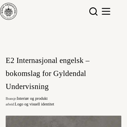
Hopp
til
innholdet
E2 Internasjonal engelsk –
bokomslag for Gyldendal
Undervisning
Interiør og produkt
Bransje:
Logo og visuell identitet
arbeid: