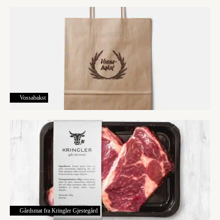
Vossabakst
Gårdsmat fra Kringler Gjestegård