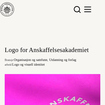
Hopp
til
innholdet
Logo for Anskaffelsesakademiet
Organisasjon og samfunn
,
Utdanning og forlag
Bransje:
Logo og visuell identitet
arbeid: