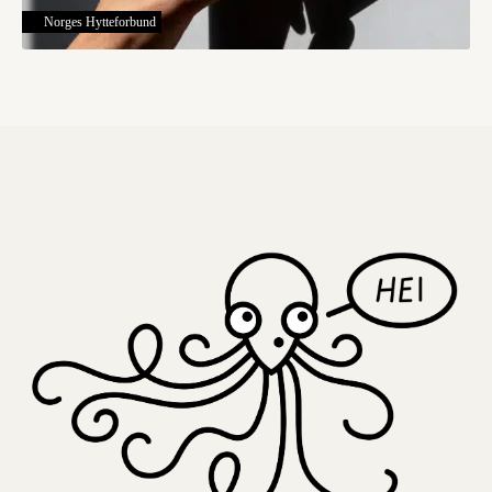
Norges Hytteforbund