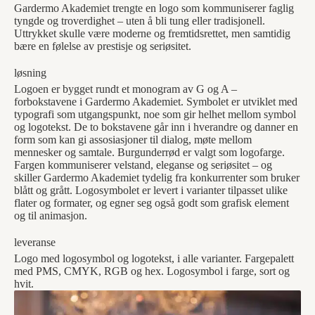
Gardermo Akademiet trengte en logo som kommuniserer faglig
tyngde og troverdighet – uten å bli tung eller tradisjonell.
Uttrykket skulle være moderne og fremtidsrettet, men samtidig
bære en følelse av prestisje og seriøsitet.
løsning
Logoen er bygget rundt et monogram av G og A –
forbokstavene i Gardermo Akademiet. Symbolet er utviklet med
typografi som utgangspunkt, noe som gir helhet mellom symbol
og logotekst. De to bokstavene går inn i hverandre og danner en
form som kan gi assosiasjoner til dialog, møte mellom
mennesker og samtale. Burgunderrød er valgt som logofarge.
Fargen kommuniserer velstand, eleganse og seriøsitet – og
skiller Gardermo Akademiet tydelig fra konkurrenter som bruker
blått og grått. Logosymbolet er levert i varianter tilpasset ulike
flater og formater, og egner seg også godt som grafisk element
og til animasjon.
leveranse
Logo med logosymbol og logotekst, i alle varianter. Fargepalett
med PMS, CMYK, RGB og hex. Logosymbol i farge, sort og
hvit.