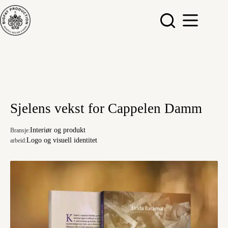
Hopp
til
innholdet
Sjelens vekst for Cappelen Damm
Interiør og produkt
Bransje:
Logo og visuell identitet
arbeid: