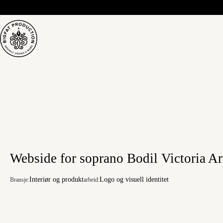
Hopp
til
innholdet
Webside for soprano Bodil Victoria A
Interiør og produkt
Logo og visuell identitet
Bransje:
arbeid: