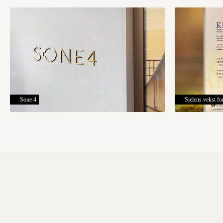
Sone 4
Sjelens vekst 