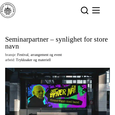
Hopp
til
innholdet
Seminarpartner – synlighet for store
navn
bransje:
Festival, arrangement og event
arbeid:
Trykksaker og materiell