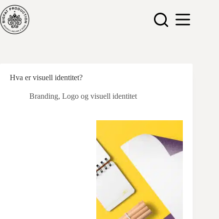
Hopp
til
innholdet
Hva er visuell identitet?
Branding
,
Logo og visuell identitet