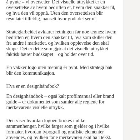
å pynte – vi oversetter. Det visuelle uttrykket er en
oversettelse av hvem bedriften er, hvem den snakker til,
og hva den vil oppnå. Uten den oversettelsen blir
resultatet tilfeldig, uansett hvor godt det ser ut.
Strategiarbeidet avklarer retningen før noe tegnes: hvem
bedriften er, hvem den snakker til, hva som skiller den
fra andre i markedet, og hvilken opplevelse den skal
skape. Det er dette som gjør at det visuelle uttrykket
faktisk bærer budskapet – og holder over tid.
En vakker logo uten mening er pynt. Med strategi bak
blir den kommunikasjon.
Hva er en designhåndbok?
En designhåndbok – også kalt profilmanual eller brand
guide – er dokumentet som samler alle reglene for
merkevarens visuelle uttrykk.
Den viser hvordan logoen brukes i ulike
sammenhenger, hvilke farger som gjelder og i hvilke
formater, hvordan typografi og grafiske elementer
anvendes, og hvilken tone merkevaren skal ha i tekst.