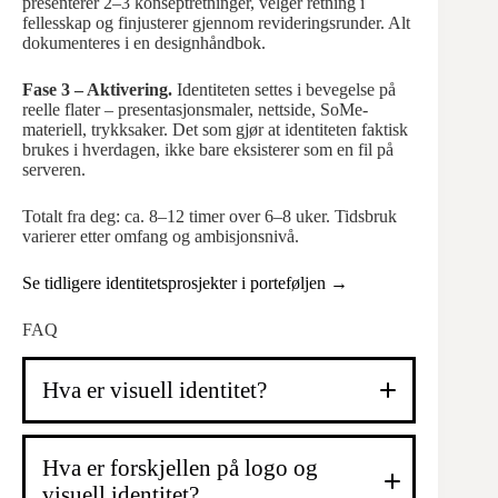
presenterer 2–3 konseptretninger, velger retning i
fellesskap og finjusterer gjennom revideringsrunder. Alt
dokumenteres i en designhåndbok.
Fase 3 – Aktivering.
Identiteten settes i bevegelse på
reelle flater – presentasjonsmaler, nettside, SoMe-
materiell, trykksaker. Det som gjør at identiteten faktisk
brukes i hverdagen, ikke bare eksisterer som en fil på
serveren.
Totalt fra deg: ca. 8–12 timer over 6–8 uker. Tidsbruk
varierer etter omfang og ambisjonsnivå.
Se tidligere identitetsprosjekter i porteføljen →
FAQ
Hva er visuell identitet?
Hva er forskjellen på logo og
visuell identitet?