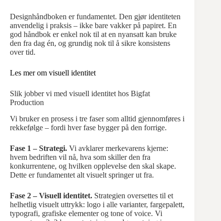
Designhåndboken er fundamentet. Den gjør identiteten
anvendelig i praksis – ikke bare vakker på papiret. En
god håndbok er enkel nok til at en nyansatt kan bruke
den fra dag én, og grundig nok til å sikre konsistens
over tid.
Les mer om visuell identitet
Slik jobber vi med visuell identitet hos Bigfat
Production
Vi bruker en prosess i tre faser som alltid gjennomføres i
rekkefølge – fordi hver fase bygger på den forrige.
Fase 1 – Strategi.
Vi avklarer merkevarens kjerne:
hvem bedriften vil nå, hva som skiller den fra
konkurrentene, og hvilken opplevelse den skal skape.
Dette er fundamentet alt visuelt springer ut fra.
Fase 2 – Visuell identitet.
Strategien oversettes til et
helhetlig visuelt uttrykk: logo i alle varianter, fargepalett,
typografi, grafiske elementer og tone of voice. Vi