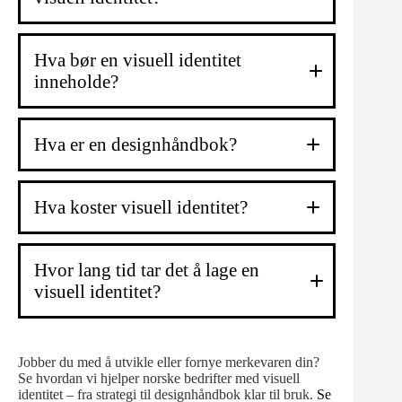
Hva bør en visuell identitet
inneholde?
Hva er forskjellen på logo og visuell identitet?
Hva er en designhåndbok?
Hva bør en
visuell identitet inneholde?
Hva koster visuell identitet?
Hvor lang tid tar det å lage en
Hva bør en visuell identitet
visuell identitet?
inneholde?
Jobber du med å utvikle eller fornye merkevaren din?
Se hvordan vi hjelper norske bedrifter med visuell
identitet – fra strategi til designhåndbok klar til bruk.
Se