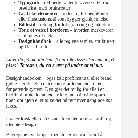
Typografi
– definerte fonter til overskrifter og
brødtekst, med bruksregler
Grafiske elementer
– mønstre, former, ikoner
eller illustrasjonsstil som bygger gjenkjennelse
Bildestil
– retning for fotografering og bildebruk
Tone of voice i kortform
– hvordan merkevaren
skal høres ut i tekst
Designhåndbok
– alle reglene samlet, strukturert
og klar til bruk
Lurer du på om din bedrift har alle disse elementene på
plass?
Ta testen, du vet svaret på under ett minutt.
Designhåndboken – også kalt profilmanual eller brand
guide – er det elementet som gjør identiteten til et
fungerende system. Den gjør det mulig for alle i en
bedrift å bruke identiteten riktig, uten å måtte spørre
noen om hjelp eller tolke det på nytt hver gang noe skal
lages.
Hva er forskjellen på visuell identitet, grafisk profil og
identitetsdesign?
Begrepene overlapper, men det er nyanser verdt å