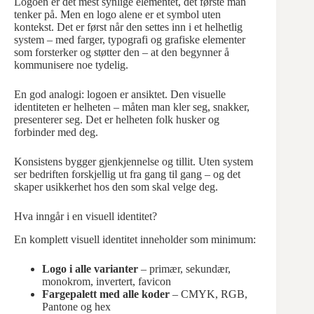
Logoen er det mest synlige elementet, det første man
tenker på. Men en logo alene er et symbol uten
kontekst. Det er først når den settes inn i et helhetlig
system – med farger, typografi og grafiske elementer
som forsterker og støtter den – at den begynner å
kommunisere noe tydelig.
En god analogi: logoen er ansiktet. Den visuelle
identiteten er helheten – måten man kler seg, snakker,
presenterer seg. Det er helheten folk husker og
forbinder med deg.
Konsistens bygger gjenkjennelse og tillit. Uten system
ser bedriften forskjellig ut fra gang til gang – og det
skaper usikkerhet hos den som skal velge deg.
Hva inngår i en visuell identitet?
En komplett visuell identitet inneholder som minimum:
Logo i alle varianter
– primær, sekundær,
monokrom, invertert, favicon
Fargepalett med alle koder
– CMYK, RGB,
Pantone og hex