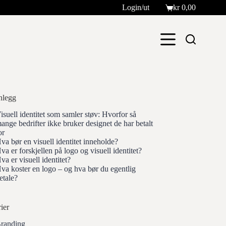
Login/ut
kr
0,00
Handlekurv
nnlegg
isuell identitet som samler støv: Hvorfor så
ange bedrifter ikke bruker designet de har betalt
or
va bør en visuell identitet inneholde?
va er forskjellen på logo og visuell identitet?
va er visuell identitet?
va koster en logo – og hva bør du egentlig
etale?
ier
randing