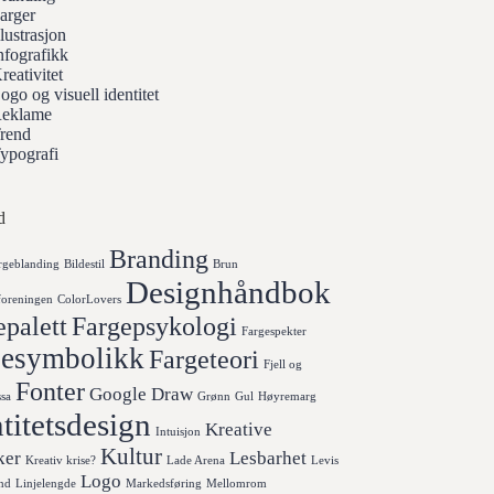
arger
llustrasjon
nfografikk
reativitet
ogo og visuell identitet
eklame
rend
ypografi
d
Branding
rgeblanding
Bildestil
Brun
Designhåndbok
foreningen
ColorLovers
epalett
Fargepsykologi
Fargespekter
gesymbolikk
Fargeteori
Fjell og
Fonter
Google Draw
sa
Grønn
Gul
Høyremarg
titetsdesign
Kreative
Intuisjon
Kultur
ker
Lesbarhet
Kreativ krise?
Lade Arena
Levis
Logo
nd
Linjelengde
Markedsføring
Mellomrom