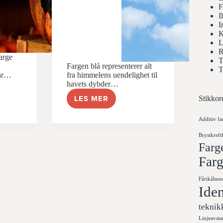
F
I
I
K
L
R
arge
T
Fargen blå representerer alt
T
har…
fra himmelens uendelighet til
havets dybder…
LES MER
Stikkor
BLÅ
–
EN
Additiv fa
AV
Brystkreft
E,
DE
Farg
MEST
ELSKEDE
Far
OG
INNFLYTELSESRIKE
Fårikålmes
FARGER
Iden
I
VERDEN
teknik
Linjeavsta