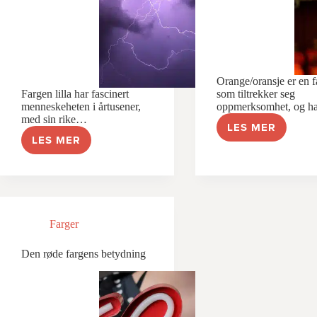
Orange/oransje er en f
Fargen lilla har fascinert
som tiltrekker seg
menneskeheten i årtusener,
oppmerksomhet, og 
med sin rike…
LES MER
ORANGE
LES MER
LILLA
–
–
EN
ALT
FARGE
DU
FOR
TRENGER
ENTUSIASM
Å
APPETITT
VITE
OG
Farger
OM
ENERGI
DENNE
Den røde fargens betydning
FASCINERENDE
FARGEN