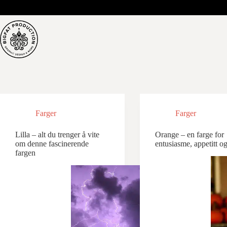
Hopp
til
innholdet
Farger
Farger
Lilla – alt du trenger å vite
Orange – en farge for
om denne fascinerende
entusiasme, appetitt o
fargen