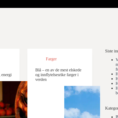
Siste i
Farger
V
m
f
Blå – en av de mest elskede
H
g energi
og innflytelsesrike farger i
H
verden
H
H
b
Kategor
B