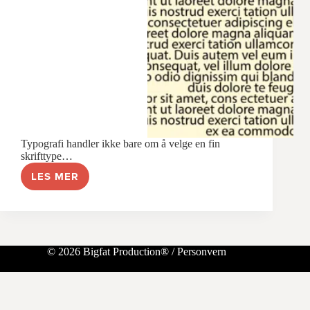
Typografi handler ikke bare om å velge en fin
skrifttype…
LES MER
7
TYPOGRAFISKE
TIPS
FOR
BEDRING
AV
© 2026 Bigfat Production® /
Personvern
LESBARHET
OG
DET
VISUELLE
UTTRYKKET