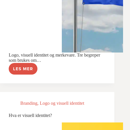
Logo, visuell identitet og merkevare. Tre begreper
som brukes om…
LES MER
HVA
ER
FORSKJELLEN
PÅ
LOGO
OG
VISUELL
Branding
,
Logo og visuell identitet
IDENTITET?
Hva er visuell identitet?