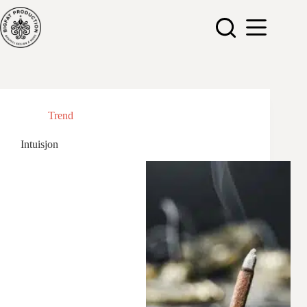
Hopp
til
innholdet
Trend
Intuisjon