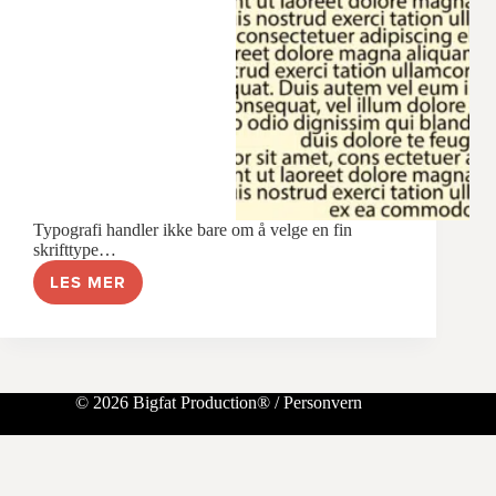
Typografi handler ikke bare om å velge en fin
skrifttype…
LES MER
7
TYPOGRAFISKE
TIPS
FOR
BEDRING
AV
© 2026 Bigfat Production® /
Personvern
LESBARHET
OG
DET
VISUELLE
UTTRYKKET