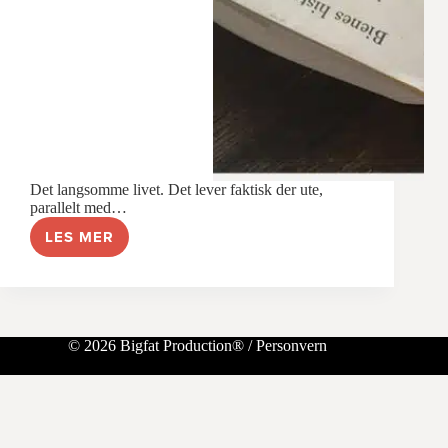
Det langsomme livet. Det lever faktisk der ute,
parallelt med…
LES MER
EN
LANGSOM
TREND
© 2026 Bigfat Production® /
Personvern