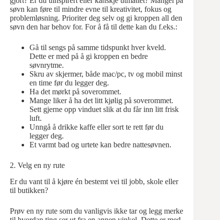
gjort? Er du uinspirert eller kanskje utmattet? Mangel på
søvn kan føre til mindre evne til kreativitet, fokus og
problemløsning. Prioriter deg selv og gi kroppen all den
søvn den har behov for. For å få til dette kan du f.eks.:
Gå til sengs på samme tidspunkt hver kveld.
Dette er med på å gi kroppen en bedre
søvnrytme.
Skru av skjermer, både mac/pc, tv og mobil minst
en time før du legger deg.
Ha det mørkt på soverommet.
Mange liker å ha det litt kjølig på soverommet.
Sett gjerne opp vinduet slik at du får inn litt frisk
luft.
Unngå å drikke kaffe eller sort te rett før du
legger deg.
Et varmt bad og urtete kan bedre nattesøvnen.
2. Velg en ny rute
Er du vant til å kjøre én bestemt vei til jobb, skole eller
til butikken?
Prøv en ny rute som du vanligvis ikke tar og legg merke
til hvordan ting ser ut fra en annen vinkel. Dette er med