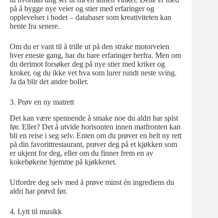
på å bygge nye veier og stier med erfaringer og
opplevelser i hodet – databaser som kreativiteten kan
hente fra senere.
Om du er vant til å trille ut på den strake motorveien
hver eneste gang, har du bare erfaringer herfra. Men om
du derimot forsøker deg på nye stier med kriker og
kroker, og du ikke vet hva som lurer rundt neste sving.
Ja da blir det andre boller.
3. Prøv en ny matrett
Det kan være spennende å smake noe du aldri har spist
før. Eller? Det å utvide horisonten innen matfronten kan
bli en reise i seg selv. Enten om du prøver en helt ny rett
på din favorittrestaurant, prøver deg på et kjøkken som
er ukjent for deg, eller om du finner frem en av
kokebøkene hjemme på kjøkkenet.
Utfordre deg selv med å prøve minst én ingrediens du
aldri har prøvd før.
4. Lytt til musikk